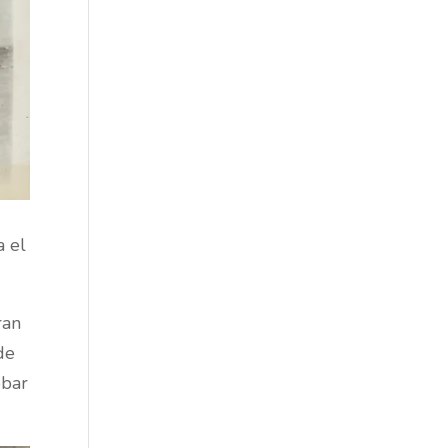
a el
ran
de
obar