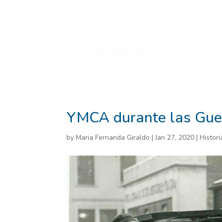
Home
2025 Annu
informe prueba
i
Inspirational Stories
Planeta sostenible
YMCA durante las Gue
by
Maria Fernanda Giraldo
|
Jan 27, 2020
|
Histori