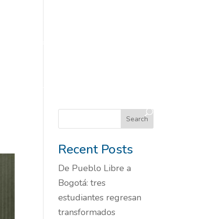
tos)
Informe 2024-2025
Informe Pau
istorias inspiradoras
Historias Y Noticias
ipa en Eventos
Pilares
Pillars
on
YMCA en medios
Search
Recent Posts
De Pueblo Libre a
Bogotá: tres
estudiantes regresan
transformados