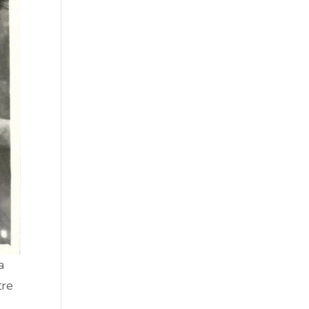
a
tre