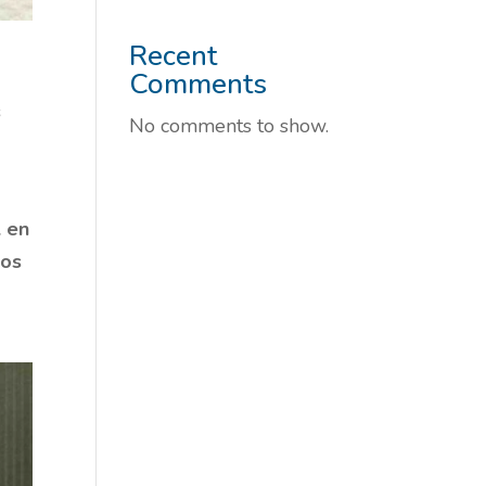
Recent
Comments
s
No comments to show.
l en
ios