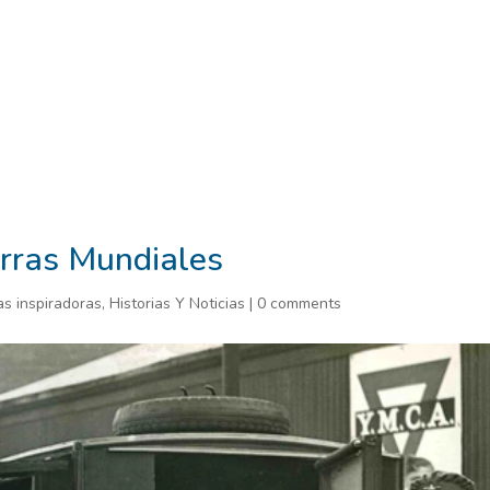
al Report
Aviso de Privacidad – Participantes (programas y proyec
nforme Rake
Terminos de uso
Eleva Blog
Eleva Tu Voz
H
Juventudes
lo que esta pasando
News & Stories
Partic
raise your voice
RegionLac
Uncategorized
what's going 
rras Mundiales
as inspiradoras
,
Historias Y Noticias
|
0 comments