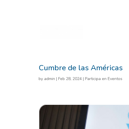
Home
2025 Annu
informe prueba
i
Inspirational Stories
Planeta sostenible
Cumbre de las Américas
by
admin
|
Feb 28, 2024
|
Participa en Eventos