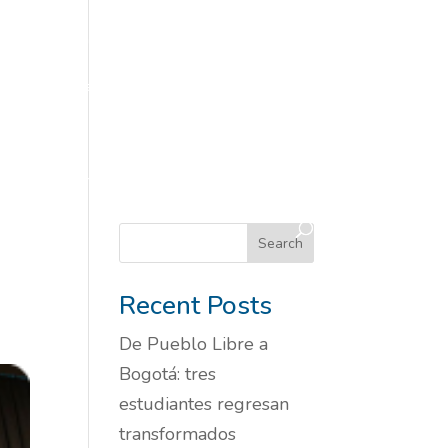
tos)
Informe 2024-2025
Informe Pau
istorias inspiradoras
Historias Y Noticias
ipa en Eventos
Pilares
Pillars
on
YMCA en medios
Search
Recent Posts
De Pueblo Libre a
Bogotá: tres
estudiantes regresan
transformados