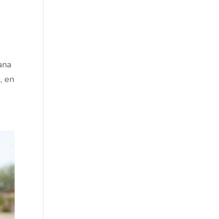
ana
, en