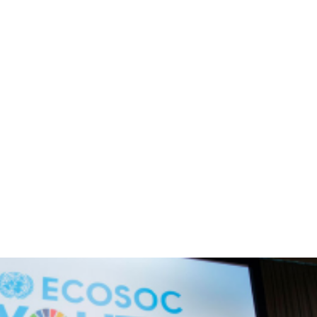
al Report
Aviso de Privacidad – Participantes (programas y proyec
nforme Rake
Terminos de uso
Eleva Blog
Eleva Tu Voz
H
Juventudes
lo que esta pasando
News & Stories
Partic
raise your voice
RegionLac
Uncategorized
what's going 