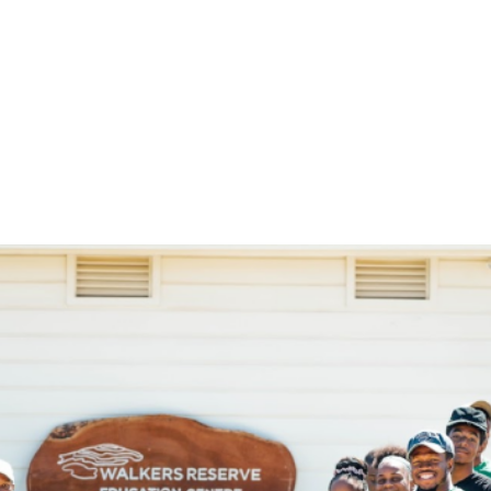
al Report
Aviso de Privacidad – Participantes (programas y proyec
nforme Rake
Terminos de uso
Eleva Blog
Eleva Tu Voz
H
Juventudes
lo que esta pasando
News & Stories
Partic
raise your voice
RegionLac
Uncategorized
what's going 