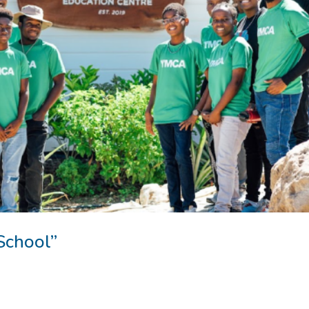
rSchool”