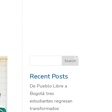
tos)
Informe 2024-2025
Informe Pau
istorias inspiradoras
Historias Y Noticias
ipa en Eventos
Pilares
Pillars
on
YMCA en medios
Search
Recent Posts
De Pueblo Libre a
Bogotá: tres
estudiantes regresan
transformados