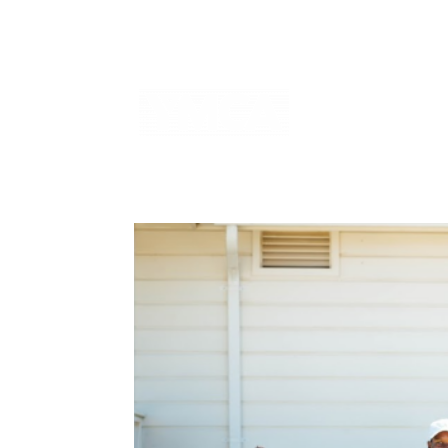
Home
2025 Annu
informe prueba
i
Inspirational Stories
Planeta sostenible