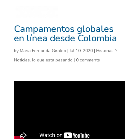
Campamentos globales
en línea desde Colombia
by
Maria Fernanda Giraldo
|
Jul 10, 2020
|
Historias Y
Noticias
,
lo que esta pasando
|
0 comments